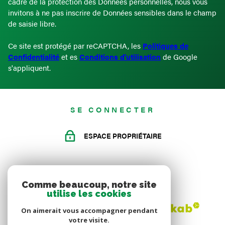
cadre de la protection des Données personnelles, nous vous
invitons à ne pas inscrire de Données sensibles dans le champ
de saisie libre.
Ce site est protégé par reCAPTCHA, les
Politiques de
Confidentialité
et es
Conditions d'utilisation
de Google
s'appliquent.
SE CONNECTER
ESPACE PROPRIÉTAIRE
ADHÉRENTS
Comme beaucoup, notre site
utilise les cookies
On aimerait vous accompagner pendant
votre visite.