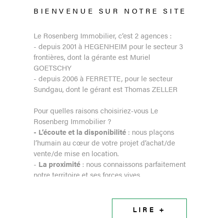
BIENVENUE SUR
NOTRE SITE
Le Rosenberg Immobilier, c’est 2 agences :
- depuis 2001 à HEGENHEIM pour le secteur 3
frontières, dont la gérante est Muriel
GOETSCHY
- depuis 2006 à FERRETTE, pour le secteur
Sundgau, dont le gérant est Thomas ZELLER
Pour quelles raisons choisiriez-vous Le
Rosenberg Immobilier ?
- L’écoute
et la disponibilité
: nous plaçons
l’humain au cœur de votre projet d’achat/de
vente/de mise en location.
-
La
proximité
: nous connaissons parfaitement
notre territoire et ses forces vives.
-
La compétence et l’expérience
: nous
saurons vous donner des conseils avisés en
matière juridique, administrative et fiscale.
LIRE +