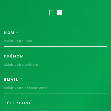
NOM *
TRAD_MELTEM_VOSCOORDON
PRÉNOM
EMAIL *
TÉLÉPHONE