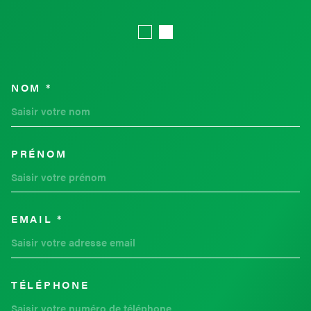
NOM *
TRAD_MELTEM_VOSCOORDON
PRÉNOM
EMAIL *
TÉLÉPHONE