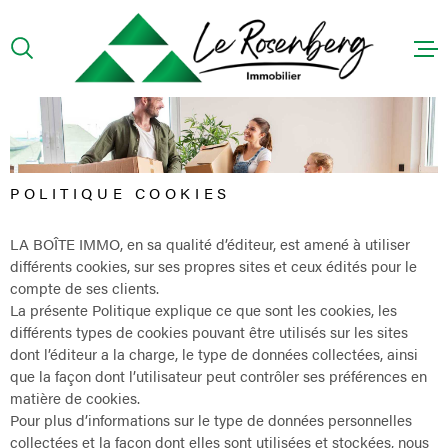
Aller
Aller
Aller
Aller
à
à
au
au
:
la
menu
contenu
recherche
principal
ACCUEIL
PRÉSENTA
POLITIQUE COOKIES
ACHETER
LA BOÎTE IMMO, en sa qualité d’éditeur, est amené à utiliser
différents cookies, sur ses propres sites et ceux édités pour le
LOUER
compte de ses clients.
La présente Politique explique ce que sont les cookies, les
CONTACT
différents types de cookies pouvant être utilisés sur les sites
dont l’éditeur a la charge, le type de données collectées, ainsi
que la façon dont l’utilisateur peut contrôler ses préférences en
HONORAIR
matière de cookies.
Pour plus d’informations sur le type de données personnelles
collectées et la façon dont elles sont utilisées et stockées, nous