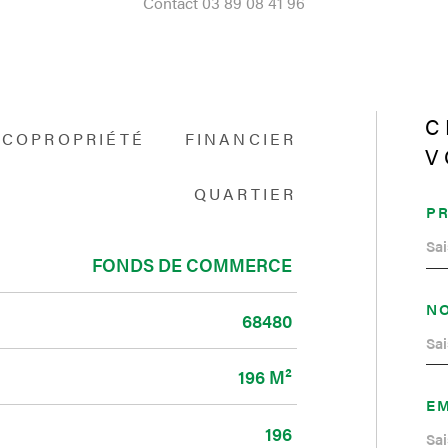
Contact 03 89 08 41 96
C
COPROPRIÉTÉ
FINANCIER
V
QUARTIER
P
FONDS DE COMMERCE
N
68480
196 M²
EM
196