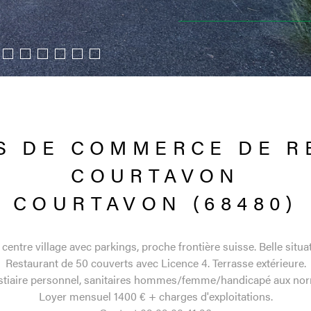
S DE COMMERCE DE R
COURTAVON
COURTAVON (68480)
centre village avec parkings, proche frontière suisse. Belle situ
Restaurant de 50 couverts avec Licence 4. Terrasse extérieure.
estiaire personnel, sanitaires hommes/femme/handicapé aux norm
Loyer mensuel 1400 € + charges d'exploitations.