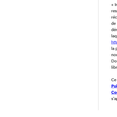
« I
res
réc
de 
dém
laq
htt
la 
nou
Don
lib
Ce 
Pol
Con
s'a