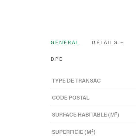
GÉNÉRAL
DÉTAILS +
DPE
Caractérisque
Valeurs
TYPE DE TRANSAC
CODE POSTAL
SURFACE HABITABLE (M²)
SUPERFICIE (M²)