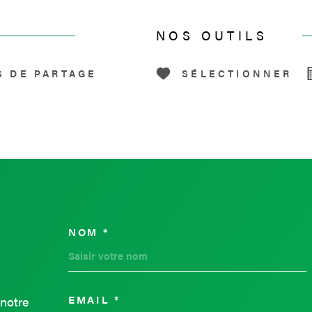
NOS OUTILS
S DE PARTAGE
SÉLECTIONNER
NOM *
TRAD_MELTEM_VOSC
EMAIL *
 notre