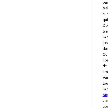
pa
tra
cli
qui
Don
tra
l'A
jus
des
Con
lib
de 
lim
Vou
to
l’A
htt
vos
con