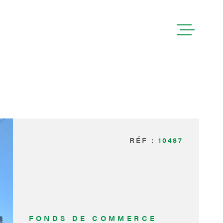
ACCUEIL
PRÉSENTATI
ACHETER
RER
VOIR LES
1
ANNONCES
LOUER
RÉF :
10487
RÉINITIALISER LES FILTRES
CONTACT
HONORAIRES
FONDS DE COMMERCE