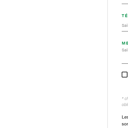
T
M
* c
obl
Les
son