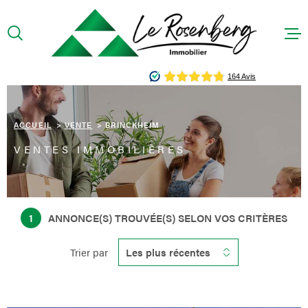
Aller
Aller
Aller
Aller
à
à
au
au
:
la
menu
contenu
recherche
principal
ACCUEIL
PRÉSENTA
ACCUEIL
VENTE
BRINCKHEIM
VENTES IMMOBILIÈRES
ACHETER
LOUER
1
ANNONCE(S) TROUVÉE(S) SELON VOS CRITÈRES
CONTACT
Trier par
Les plus récentes
HONORAIR