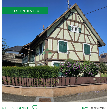
PRIX EN BAISSE
VOIR LE BIEN
Réf :
MG23286
SÉLECTIONNER