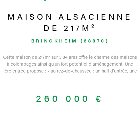
MAISON ALSACIENNE
DE 217M²
BRINCKHEIM (68870)
Cette maison de 217m² sur 3,84 ares offre le charme des maisons
à colombages ainsi qu'un fort potentiel d'aménagement. Une
1ère entrée propose : - au rez-de-chaussée : un hall d'entrée, une
cuisine équipée avec coin repas, un séjour - à l'étage : quatre
chambres dont 1 avec dressing et une salle d'eau avec wc Une
2° entrée indépendante comprend une grande pièce de 45m²
260 000 €
avec cuisine équipée, une pièce, un wc, une salle d'eau. Vous
pourrez ainsi opter pour une grande maison familiale ou réaliser
un appartement/local permettant de générer des revenus. A
l'extérieur : une cour permet d'accéder à un garage, un atelier et
une terrasse abritée. Les informations sur les risques auxquels
ce bien est exposé sont disponibles sur le site Géorisques