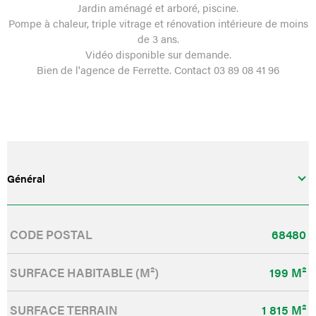
Jardin aménagé et arboré, piscine.
Pompe à chaleur, triple vitrage et rénovation intérieure de moins
de 3 ans.
Vidéo disponible sur demande.
Bien de l'agence de Ferrette. Contact 03 89 08 41 96
Général
Caractérisque
Valeurs
CODE POSTAL
68480
SURFACE HABITABLE (M²)
199 M²
SURFACE TERRAIN
1 815 M²