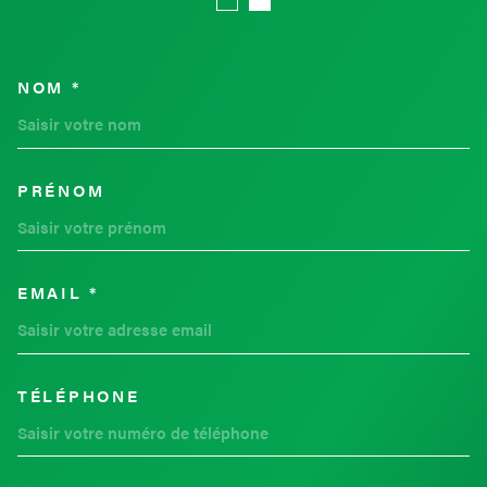
NOM *
TRAD_MELTEM_VOSCOORDON
PRÉNOM
EMAIL *
TÉLÉPHONE