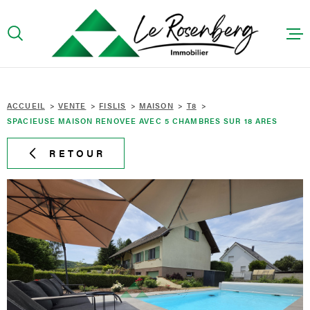
Aller
Aller
Aller
Aller
à
à
au
au
:
la
menu
contenu
recherche
principal
ACCUEIL
ACCUEIL
VENTE
FISLIS
MAISON
T8
SPACIEUSE MAISON RENOVEE AVEC 5 CHAMBRES SUR 18 ARES
PRÉSENTA
RETOUR
ACHETER
LOUER
CONTACT
HONORAIR