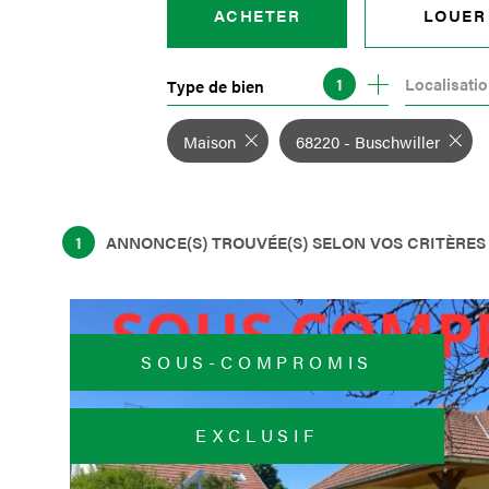
ACHETER
LOUER
Localisati
1
Type de bien
DE L'ANCIEN
À L'ANNÉ
DU NEUF
Maison
68220 - Buschwiller
DE L'IMMO PRO
1
ANNONCE(S) TROUVÉE(S) SELON VOS CRITÈRES
SOUS-COMPROMIS
EXCLUSIF