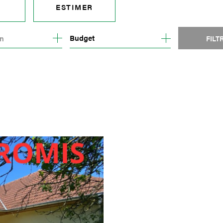
ESTIMER
1
Budget
on
FILT
E