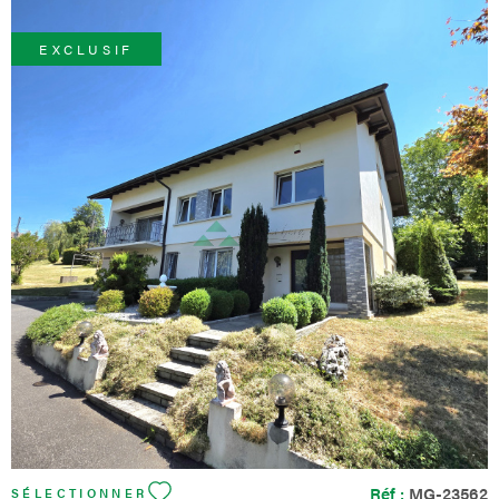
EXCLUSIF
VOIR LE BIEN
Réf :
MG-23562
SÉLECTIONNER