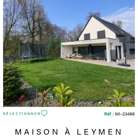
au rez-de-chaussée. L'étage se compose de trois chambres
ainsi que d’une salle de bain avec wc, offrant un confort
appréciable pour une famille. La maison bénéficie également
d’un sous-sol complet d’environ 66 m², comprenant notamment
un garage, des espaces de rangement et de stationnement. Des
places de parking extérieures complètent l’ensemble. Côté
confort, le bien dispose d’une pompe à chaleur avec chauffage
VOIR LE BIEN
au sol au rez-de-chaussée, de radiateurs à l’étage, d’une VMC
simple flux ainsi que d’un adoucisseur d’eau. Le DPE classé B
constitue un véritable atout pour une maison individuelle. Le
terrain principal de 600 m², complété par une quote-part de
chemin privatif en indivision, offre un cadre agréable, verdoyant
et facile à vivre. Une maison récente, bien entretenue,
fonctionnelle et idéalement située dans un secteur frontalier très
recherché. Les informations sur les risques auxquels ce bien est
exposé sont disponibles sur le site Géorisques
Réf :
MI-23498
SÉLECTIONNER
MAISON À LEYMEN