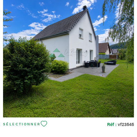
12,73m² avec un poêle à bois, un wc, un dégagement, une
buanderie/salle de bains, une cave, un garage 1 voiture, une
chaufferie. - à l'extérieur : un garage indépendant, un jardin, en
zone constructible, qui invite à toutes les envies : grand potager,
espace de jeux pour enfants, aménagement paysager, pisicine,
ou simplement un coin de nature paisible à votre image. Côté
technique : chaudière fioul de 2011 couplée avec des panneaux
solaires, portes de garage motorisées, grand récupérateur d'eau
VOIR LE BIEN
de pluie, robot tondeuse, fibre. Cette maison de 129,87m²
habitables et 155,92m² en y incluant la véranda, nécessite certes
des travaux de rafraîchissement et de rénovation énergétique,
mais bénéficie d’un fort potentiel de valorisation et constitue un
véritable projet pour créer votre maison sur-mesure. Les
informations sur les risques auxquels ce bien est exposé sont
disponibles sur le site Géorisques
Réf :
vf23545
SÉLECTIONNER