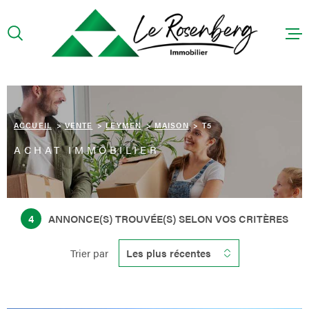
Aller
Aller
Aller
Aller
à
à
au
au
:
la
menu
contenu
recherche
principal
ACCUEIL
PRÉSENTA
ACCUEIL
VENTE
LEYMEN
MAISON
T5
ACHAT IMMOBILIER
ACHETER
LOUER
4
ANNONCE(S) TROUVÉE(S) SELON VOS CRITÈRES
CONTACT
Trier par
Les plus récentes
HONORAIR