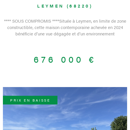
LEYMEN (68220)
**** SOUS COMPROMIS ****Située à Leymen, en limite de zone
constructible, cette maison contemporaine achevée en 2024
bénéficie d’une vue dégagée et d’un environnement
particulièrement calme et préservé. Elle offre 135 m² habitables
sur un terrain total de 722 m² (incluant un chemin en indivision),
avec une belle exposition sud-ouest. Vous serez séduits par ses
676 000 €
prestations de qualité et ses finitions soignées : chauffage par
pompe à chaleur avec plancher chauffant, parquet en chêne
massif, cuisine Schmidt entièrement équipée. L’agencement est
fonctionnel et lumineux, avec un vaste séjour ouvert, 3
chambres, une salle d’eau au rez-de-chaussée avec WC, ainsi
qu’une salle de bains à l’étage comprenant douche, baignoire et
WC. Un garage et de nombreux espaces de rangement
PRIX EN BAISSE
complètent l’ensemble. Excellente performance énergétique
(DPE A), fibre installée – un bien alliant confort moderne, qualité
de construction et cadre de vie privilégié. Les informations sur
les risques auxquels ce bien est exposé sont disponibles sur le
site Géorisques