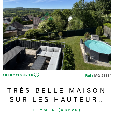
VOIR LE BIEN
Réf :
MG 23334
SÉLECTIONNER
TRÈS BELLE MAISON
SUR LES HAUTEURS
AVEC VUE
LEYMEN (68220)