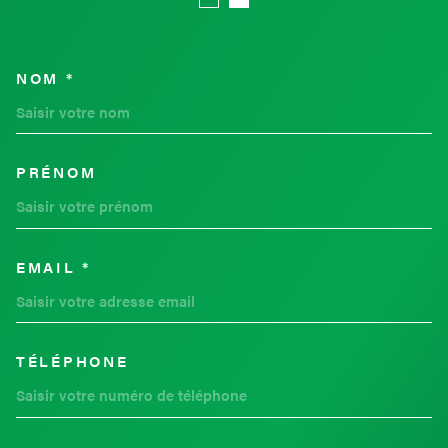
NOM *
TRAD_MELTEM_VOSCOORDON
PRÉNOM
EMAIL *
TÉLÉPHONE