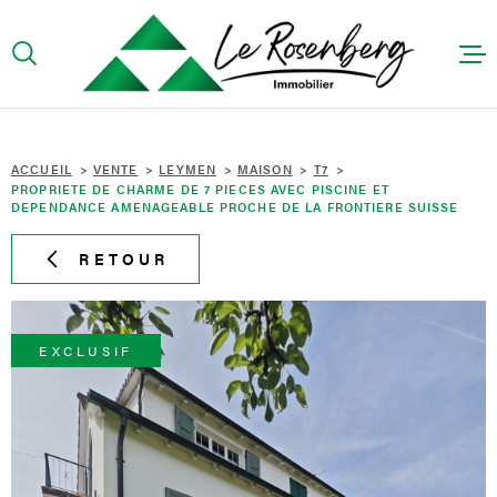
Aller
Aller
Aller
Aller
à
à
au
au
:
la
menu
contenu
recherche
principal
ACCUEIL
ACCUEIL
VENTE
LEYMEN
MAISON
T7
PROPRIETE DE CHARME DE 7 PIECES AVEC PISCINE ET
PRÉSENTA
DEPENDANCE AMENAGEABLE PROCHE DE LA FRONTIERE SUISSE
ACHETER
RETOUR
LOUER
EXCLUSIF
CONTACT
HONORAIR