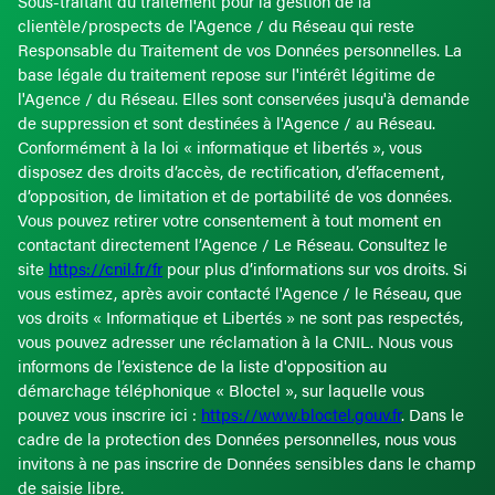
Sous-traitant du traitement pour la gestion de la
clientèle/prospects de l'Agence / du Réseau qui reste
Responsable du Traitement de vos Données personnelles. La
base légale du traitement repose sur l'intérêt légitime de
l'Agence / du Réseau. Elles sont conservées jusqu'à demande
de suppression et sont destinées à l'Agence / au Réseau.
Conformément à la loi « informatique et libertés », vous
disposez des droits d’accès, de rectification, d’effacement,
d’opposition, de limitation et de portabilité de vos données.
Vous pouvez retirer votre consentement à tout moment en
contactant directement l’Agence / Le Réseau. Consultez le
site
https://cnil.fr/fr
pour plus d’informations sur vos droits. Si
vous estimez, après avoir contacté l'Agence / le Réseau, que
vos droits « Informatique et Libertés » ne sont pas respectés,
vous pouvez adresser une réclamation à la CNIL. Nous vous
informons de l’existence de la liste d'opposition au
démarchage téléphonique « Bloctel », sur laquelle vous
pouvez vous inscrire ici :
https://www.bloctel.gouv.fr
. Dans le
cadre de la protection des Données personnelles, nous vous
invitons à ne pas inscrire de Données sensibles dans le champ
de saisie libre.