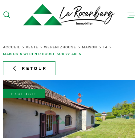
Aller
Aller
Aller
Aller
à
à
au
au
:
la
menu
contenu
recherche
principal
ACCUEIL
ACCUEIL
VENTE
WERENTZHOUSE
MAISON
T4
MAISON A WERENTZHOUSE SUR 22 ARES
PRÉSENTA
RETOUR
ACHETER
LOUER
EXCLUSIF
CONTACT
HONORAIR