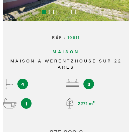
RÉF :
10611
MAISON
MAISON À WERENTZHOUSE SUR 22
ARES
4
3
1
2271 m²
275 000 €