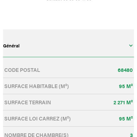
Général
Caractérisque
Valeurs
CODE POSTAL
68480
SURFACE HABITABLE (M²)
95 M²
SURFACE TERRAIN
2 271 M²
SURFACE LOI CARREZ (M²)
95 M²
NOMBRE DE CHAMBRE(S)
3