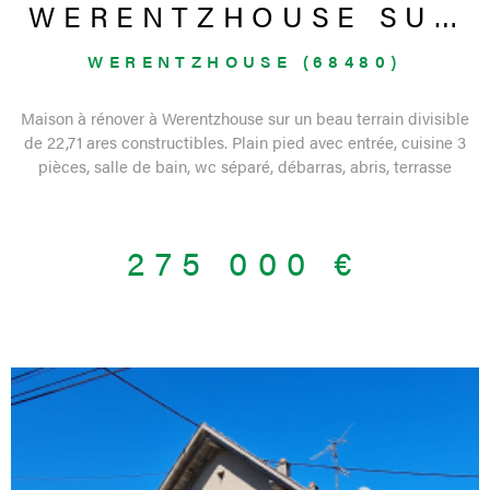
WERENTZHOUSE SUR
22 ARES
WERENTZHOUSE (68480)
Maison à rénover à Werentzhouse sur un beau terrain divisible
de 22,71 ares constructibles. Plain pied avec entrée, cuisine 3
pièces, salle de bain, wc séparé, débarras, abris, terrasse
couverte. Etage avec une pièce et un grenier. Cave, jardin
arboré et très bien cloturé. Double garage. Vidéo disponible sur
demande. Bien de l'agence de Ferrette. Etat des risques
275 000 €
naturels : zone sismique moyenne 4. Contact 03 89 08 41 96