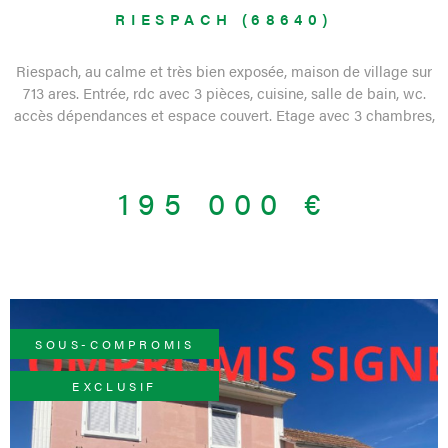
RIESPACH (68640)
Riespach, au calme et très bien exposée, maison de village sur
713 ares. Entrée, rdc avec 3 pièces, cuisine, salle de bain, wc.
accès dépendances et espace couvert. Etage avec 3 chambres,
greniers. Caves, garage. Terrasses couvertes. Jardins.
Dépendances : garage, atelier, rangements, stockage. Terrain
détachable si volonté d'avoir moins de surface. Contact et vidéo
195 000 €
de prévisite : 03 89 08 41 96 Bien de l'agence de Ferrette. Etat
des risques naturels : zone sismique moyenne 4.
SOUS-COMPROMIS
EXCLUSIF