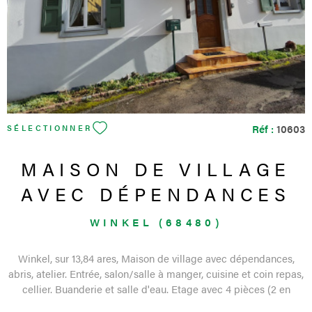
conventionnels. La taxe foncière s'élève à 1094 € Une maison
bien située, avec sous-sol complet, extérieur agréable et beau
potentiel de personnalisation. Les informations sur les risques
auxquels ce bien est exposé sont disponibles sur le site
Géorisques
Réf :
10603
SÉLECTIONNER
MAISON DE VILLAGE
AVEC DÉPENDANCES
WINKEL (68480)
Winkel, sur 13,84 ares, Maison de village avec dépendances,
abris, atelier. Entrée, salon/salle à manger, cuisine et coin repas,
cellier. Buanderie et salle d'eau. Etage avec 4 pièces (2 en
enfilades), un grenier aménageable en chambre facilement et