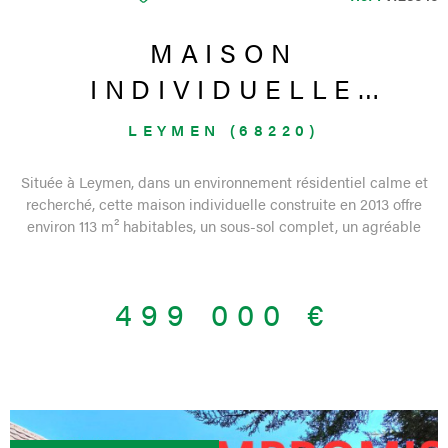
MAISON
INDIVIDUELLE
RÉCENTE À LEYMEN -
LEYMEN (68220)
5 PIÈCES, JARDIN,
Située à Leymen, dans un environnement résidentiel calme et
TERRASSE...
recherché, cette maison individuelle construite en 2013 offre
environ 113 m² habitables, un sous-sol complet, un agréable
extérieur et de belles prestations. Dès l’entrée, la maison séduit
par son état général soigné, sa luminosité et son agencement
fonctionnel. Le rez-de-chaussée propose un bel espace de vie
499 000 €
ouvert, avec salon-séjour et cuisine équipée avec îlot central.
Cet espace donne directement accès à la terrasse et au jardin,
idéalement exposés sud/sud-ouest, permettant de profiter
pleinement des beaux jours. Une salle d'eau, et un WC
complètent ce niveau. Le rez-de-chaussée comprend également
une pièce supplémentaire actuellement utilisée comme bureau,
pouvant convenir à différents usages selon les besoins :