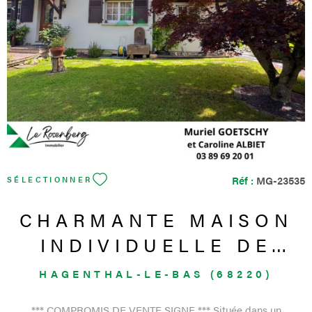
devront être intégrées dans le projet global. Les diagnostics et
l’audit énergétique sont disponibles pour permettre une
VOIR LE BIEN
approche claire et transparente du potentiel du bien. Le
logement est notamment classé F au DPE, avec anomalies
électriques relevées, présence d’amiante liste B et risque
potentiel d’exposition au plomb. Les + du bien : maison
individuelle ancienne avec cachet 156,89 m² habitables terrain
de 7,53 ares beaux volumes à redistribuer selon vos envies
maison non mitoyenne potentiel d’aménagement
complémentaire secteur apprécié, proche des axes et de la
frontière suisse Un bien rare pour celles et ceux qui savent voir
au-delà de l’existant et qui recherchent avant tout un fort
Réf :
MG-23535
SÉLECTIONNER
potentiel de valorisation . À découvrir rapidement pour projet de
rénovation, résidence principale de charme ou opération
CHARMANTE MAISON
patrimoniale.
INDIVIDUELLE DE
122,15M² SUR 8,69
HAGENTHAL-LE-BAS (68220)
ARES
*** COMPROMIS DE VENTE SIGNE *** Située dans un