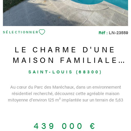
Réf :
LN-23559
SÉLECTIONNER
LE CHARME D'UNE
MAISON FAMILIALE
AVEC PISCINE DANS
SAINT-LOUIS (68300)
UN SECTEUR...
Au cœur du Parc des Maréchaux, dans un environnement
résidentiel recherché, découvrez cette agréable maison
mitoyenne d'environ 125 m² implantée sur un terrain de 5,63
ares. Vous profiterez d'un cadre de vie privilégié, à proximité
immédiate des commerces, des écoles, des transports en
commun et de la frontière suisse, un emplacement idéal pour
439 000 €
les frontaliers comme pour les familles. La maison offre des