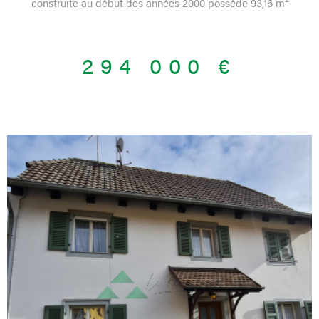
construite au début des années 2000 possède 93,16 m²
habitables sur un terrain de 8 ares. Le bien se compose, de
plain-pied, d’une entrée confortable, d’un salon-séjour spacieux
de 33,87 m² avec cheminée, d’une cuisine équipée avec coin
294 000 €
repas, d’une chambre, d’un bureau pouvant faire office de
chambre d’appoint ou d’espace télétravail, d’une salle de bains
et d’un WC séparé. Selon vos besoins, il sera envisageable de
revoir l'aménagement intérieur en vue de créer une à deux
chambres supplémentaires. Le sous-sol apporte un vrai confort
d’usage au quotidien : garage une voiture avec porte motorisée,
buanderie avec adoucisseur, espace cave et pièce atelier. À
l’extérieur, vous profiterez d’une terrasse semi-couverte, d’un
jardin et d’une cour, offrant un cadre pratique et agréable pour
une famille, un couple ou des acquéreurs recherchant une
maison fonctionnelle sur un seul niveau. Côté technique, la
maison dispose d’un chauffage individuel au gaz, assuré par une
chaudière mixte, complété par un insert bois en appoint dans le
séjour. Les menuiseries sont en double vitrage PVC et la
ventilation est assurée par une VMC simple flux. Le DPE est
VOIR LE BIEN
classé D, avec une estimation des dépenses annuelles d’énergie
comprise entre 1 860 € et 2 560 € selon les usages