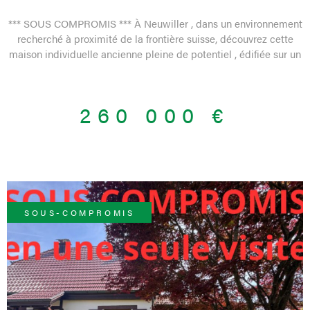
CARACTÈRE À...
*** SOUS COMPROMIS *** À Neuwiller , dans un environnement
recherché à proximité de la frontière suisse, découvrez cette
maison individuelle ancienne pleine de potentiel , édifiée sur un
terrain de 7,53 ares . Derrière son allure authentique, cette
maison développe de très beaux volumes avec environ 156,89 m²
habitables , répartis sur deux niveaux , offrant une base idéale
260 000 €
pour un projet de rénovation ambitieux . Elle conviendra
parfaitement à des acquéreurs en quête d’une maison à
façonner entièrement selon leurs goûts, ou à des investisseurs
sensibles au potentiel d’un bien de caractère. Le bien se
compose aujourd’hui de nombreuses pièces permettant
d’imaginer une belle maison familiale, avec de généreux
espaces de vie, plusieurs chambres, ainsi qu’un potentiel
SOUS-COMPROMIS
complémentaire avec sous-sol non chauffé et combles pouvant
être aménagés selon le projet retenu. La maison est non
mitoyenne , ce qui renforce encore l’intérêt de l’ensemble. Il
s’agit en revanche d’un bien destiné à des acquéreurs avertis :
une rénovation complète est à prévoir . Toiture, humidité,
électricité, performance énergétique et remise au goût du jour