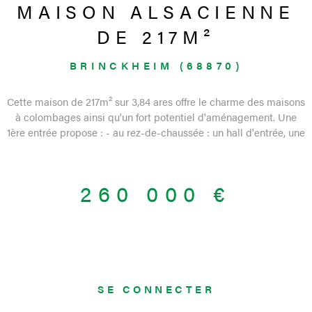
MAISON ALSACIENNE
DE 217M²
BRINCKHEIM (68870)
Cette maison de 217m² sur 3,84 ares offre le charme des maisons
à colombages ainsi qu'un fort potentiel d'aménagement. Une
1ère entrée propose : - au rez-de-chaussée : un hall d'entrée, une
cuisine équipée avec coin repas, un séjour - à l'étage : quatre
chambres dont 1 avec dressing et une salle d'eau avec wc Une
2° entrée indépendante comprend une grande pièce de 45m²
260 000 €
avec cuisine équipée, une pièce, un wc, une salle d'eau. Vous
pourrez ainsi opter pour une grande maison familiale ou réaliser
un appartement/local permettant de générer des revenus. A
l'extérieur : une cour permet d'accéder à un garage, un atelier et
une terrasse abritée. Les informations sur les risques auxquels
ce bien est exposé sont disponibles sur le site Géorisques
SE CONNECTER