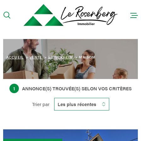
Aller
Aller
Aller
Aller
à
à
au
au
:
la
menu
contenu
recherche
principal
ACCUEIL
PRÉSENTA
ACCUEIL
VENTE
BRINCKHEIM
MAISON
ACHETER
LOUER
1
ANNONCE(S) TROUVÉE(S) SELON VOS CRITÈRES
CONTACT
Trier par
Les plus récentes
HONORAIR