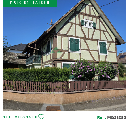
PRIX EN BAISSE
VOIR LE BIEN
Réf :
MG23286
SÉLECTIONNER