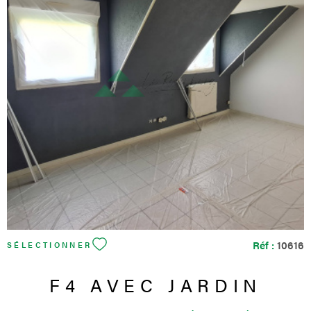
ainsi que d’une salle de bain avec wc, offrant un confort
appréciable pour une famille. La maison bénéficie également
d’un sous-sol complet d’environ 66 m², comprenant notamment
un garage, des espaces de rangement et de stationnement. Des
places de parking extérieures complètent l’ensemble. Côté
confort, le bien dispose d’une pompe à chaleur avec chauffage
VOIR LE BIEN
au sol au rez-de-chaussée, de radiateurs à l’étage, d’une VMC
simple flux ainsi que d’un adoucisseur d’eau. Le DPE classé B
constitue un véritable atout pour une maison individuelle. Le
terrain principal de 600 m², complété par une quote-part de
chemin privatif en indivision, offre un cadre agréable, verdoyant
et facile à vivre. Une maison récente, bien entretenue,
fonctionnelle et idéalement située dans un secteur frontalier très
recherché. Les informations sur les risques auxquels ce bien est
exposé sont disponibles sur le site Géorisques
Réf :
10616
SÉLECTIONNER
F4 AVEC JARDIN