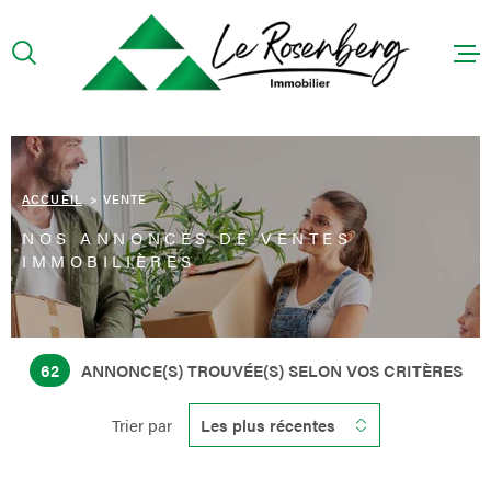
Aller
Aller
Aller
Aller
à
à
au
au
:
la
menu
contenu
recherche
principal
ACCUEIL
PRÉSENTA
ACCUEIL
VENTE
NOS ANNONCES DE VENTES
ACHETER
IMMOBILIÈRES
LOUER
CONTACT
62
ANNONCE(S) TROUVÉE(S) SELON VOS CRITÈRES
HONORAIR
Trier par
Les plus récentes