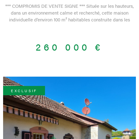
*** COMPROMIS DE VENTE SIGNE *** Située sur les hauteurs,
dans un environnement calme et recherché, cette maison
individuelle d’environ 100 m² habitables construite dans les
années 70 et implantée sur un terrain de 6,84 ares séduira les
amateurs de rénovation et de beaux projets immobiliers. Le bien
offre une configuration fonctionnelle, savoir : - un sous-sol semi-
260 000 €
enterré comprenant : un garage, une grande pièce avec coin
buanderie, une pièce de loisirs, une cave, un dégagement - un
rez-de-chaussée surélevé, permettant de vivre de plain-pied, se
composant actuellement : d'un grand hall d'entrée, d'une pièce
cuisine non équipée, d'un spacieux séjour offrant une belle vue
nature, un wc, une salle de bains, deux chambres. Selon vos
besoins, il serait envisageable de revoir l'aménagement intérieur
EXCLUSIF
en vue de créer une 3ème chambre. La maison nécessite
d’importants travaux de rénovation et d'aménagements
extérieurs, mais bénéficie d’un fort potentiel de valorisation
grâce à sa situation privilégiée (seulement 5 minutes à pieds du
centre-village) et à son environnement verdoyant. Les
informations sur les risques auxquels ce bien est exposé sont
disponibles sur le site Géorisques