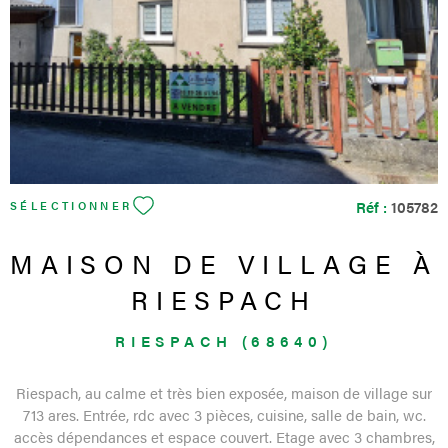
Réf :
105782
SÉLECTIONNER
MAISON DE VILLAGE À
RIESPACH
RIESPACH (68640)
Riespach, au calme et très bien exposée, maison de village sur
713 ares. Entrée, rdc avec 3 pièces, cuisine, salle de bain, wc.
accès dépendances et espace couvert. Etage avec 3 chambres,