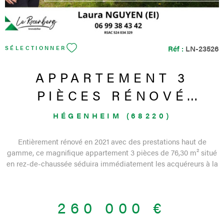
Réf :
LN-23526
SÉLECTIONNER
APPARTEMENT 3
PIÈCES RÉNOVÉ
PROCHE FRONTIÈRE
HÉGENHEIM (68220)
SUISSE AVEC
Entièrement rénové en 2021 avec des prestations haut de
TERRASSE...
gamme, ce magnifique appartement 3 pièces de 76,30 m² situé
en rez-de-chaussée séduira immédiatement les acquéreurs à la
recherche d’un bien clé en main, sans aucun travaux à prévoir.
Idéalement situé à proximité immédiate de la frontière suisse, il
offre un cadre de vie confortable, moderne et parfaitement
260 000 €
entretenu. L’entrée dessert une cuisine séparée entièrement
équipée ainsi qu’un séjour lumineux et climatisé, pensé pour un