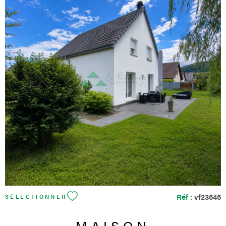
potentiel. À l'extérieur, le vaste terrain paysager constitue un
atout rare, idéal pour les amoureux de nature, les projets de
jardinage ou simplement pour profiter d'un cadre de vie
paisible. Il se situe en limite de zone constructible avec vue sur
les champs. Une opportunité à découvrir si vous cherchez une
maison fonctionnelle, de plain-pied, implantée sur une parcelle
généreuse et pleine de charme. Cette configuration vous
permettra également de réaliser un projet en famille ou de
VOIR LE BIEN
scinder le terrain pour créer 2 terrains à bâtir, étant précisé que
seuls 8 ares environ ne sont pas situés en zone constructible.
Les informations sur les risques auxquels ce bien est exposé
sont disponibles sur le site Géorisques
Réf :
vf23545
SÉLECTIONNER
MAISON