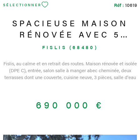
Réf :
10619
SÉLECTIONNER
SPACIEUSE MAISON
RÉNOVÉE AVEC 5
CHAMBRES SUR 18
FISLIS (68480)
ARES
Fislis, au calme et en retrait des routes. Maison rénovée et isolée
(DPE C), entrée, salon salle à manger abec cheminée, deux
terrasses dont une couverte, cuisine neuve, 3 pièces, salle d'eau
e wc séparés. Etage avec 2 grandes chambres et deux petits
salons ou bureaux, salle d'eau. Sous-sol avec garage, atelier,
cave à vin et 3 pièces. Jardin aménagé et arboré, piscine.
690 000 €
Pompe à chaleur, triple vitrage et rénovation intérieure de moins
de 3 ans. Vidéo disponible sur demande. Bien de l'agence de
Ferrette. Contact 03 89 08 41 96