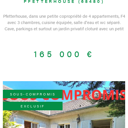
PFETTERHOUSE (68480)
Pfetterhouse, dans une petite copropriété de 4 appartements, F4
avec 3 chambres, cuisine équipée, salle d'eau et wc séparé.
Cave, parkings et surtout un jardin privatif cloturé avec un petit
chalet. Au calme et en retrait des axes principaux. En cours de
remise en peinture. Contact 03 89 08 41 96 Bien de l'agence de
Ferrette. Etat des risques naturels : zone sismique 4 : moyenne.
165 000 €
SOUS-COMPROMIS
EXCLUSIF