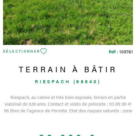
Réf :
105781
SÉLECTIONNER
TERRAIN À BÂTIR
RIESPACH (68640)
Riespach, au calme et très bien exposée, terrain en partie
viabilisé de 6,18 ares. Contact et vidéo de prévisite : 03 89 08 41
96 Bien de l'agence de Ferrette. Etat des risques naturels : zone
sismique moyenne 4.