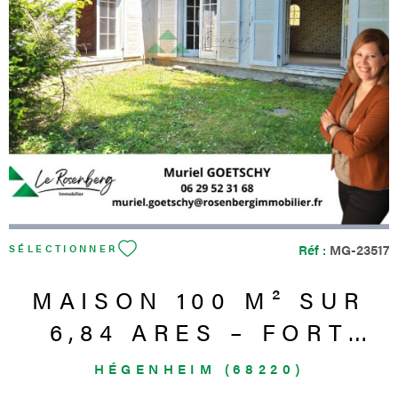
VOIR LE BIEN
Réf :
MG-23517
SÉLECTIONNER
MAISON 100 M² SUR
6,84 ARES – FORT
POTENTIEL – VUE
HÉGENHEIM (68220)
NATURE