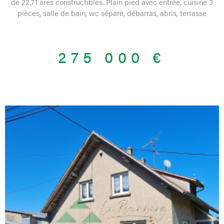
de 22,71 ares constructibles. Plain pied avec entrée, cuisine 3
pièces, salle de bain, wc séparé, débarras, abris, terrasse
couverte. Etage avec une pièce et un grenier. Cave, jardin
arboré et très bien cloturé. Double garage. Vidéo disponible sur
demande. Bien de l'agence de Ferrette. Etat des risques
275 000 €
naturels : zone sismique moyenne 4. Contact 03 89 08 41 96
VOIR LE BIEN